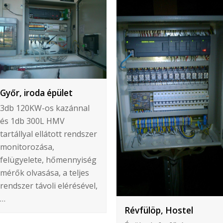
Győr, iroda épület
3db 120KW-os kazánnal
és 1db 300L HMV
tartállyal ellátott rendszer
monitorozása,
felügyelete, hőmennyiség
mérők olvasása, a teljes
rendszer távoli elérésével,
…
Révfülöp, Hostel