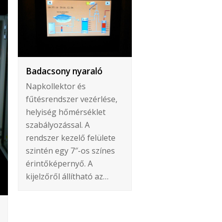
Badacsony nyaraló
Napkollektor és
fűtésrendszer vezérlése,
helyiség hőmérséklet
szabályozással. A
rendszer kezelő felülete
szintén egy 7″-os színes
érintőképernyő. A
kijelzőről állítható az…