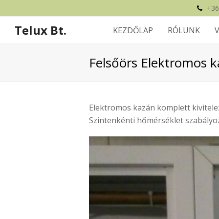
+36
Telux Bt.
KEZDŐLAP
RÓLUNK
Felsőörs Elektromos 
Elektromos kazán komplett kivitelez
Szintenkénti hőmérséklet szabályoz