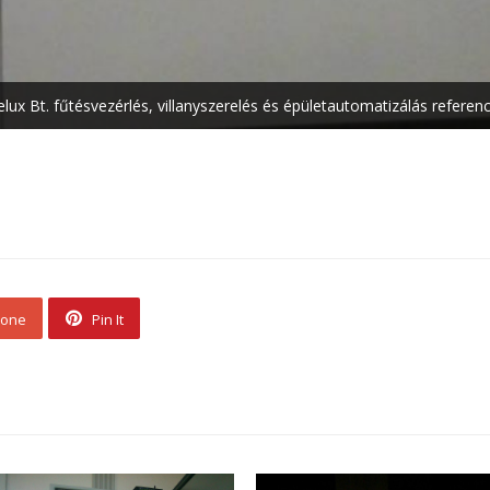
elux Bt. fűtésvezérlés, villanyszerelés és épületautomatizálás referenc
 one
Pin It