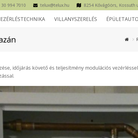
 30 994 7010
telux@telux.hu
8254 Kővágóörs, Kossuth u
VEZÉRLÉSTECHNIKA
VILLANYSZERELÉS
ÉPÜLETAUTO
kazán
ése, időjárás követő és teljesítmény modulációs vezérléssel
ással.