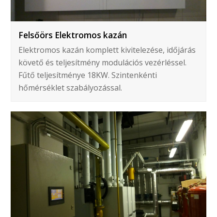
Felsőörs Elektromos kazán
Elektromos kazán komplett kivitelezése, időjárás
követő és teljesítmény modulációs vezérléssel.
Fűtő teljesítménye 18KW. Szintenkénti
hőmérséklet szabályozással.