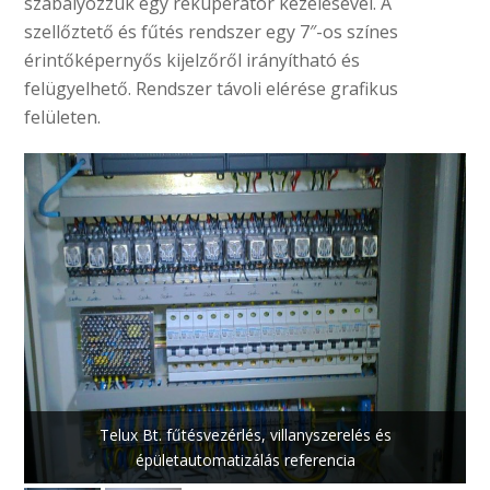
szabályozzuk egy rekuperátor kezelésével. A
szellőztető és fűtés rendszer egy 7″-os színes
érintőképernyős kijelzőről irányítható és
felügyelhető. Rendszer távoli elérése grafikus
felületen.
Telux Bt. fűtésvezérlés, villanyszerelés és
épületautomatizálás referencia