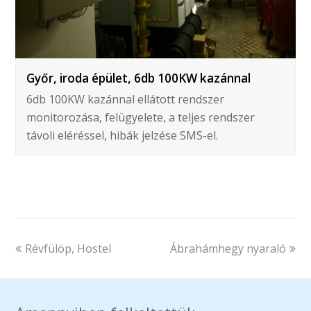
Győr, iroda épület, 6db 100KW kazánnal
6db 100KW kazánnal ellátott rendszer
monitorozása, felügyelete, a teljes rendszer
távoli eléréssel, hibák jelzése SMS-el.
previous
next
Révfülöp, Hostel
Ábrahámhegy nyaraló
post:
post: