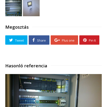
Megosztás
Tweet
Share
Plus one
Pin It
Hasonló referencia