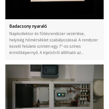
Badacsony nyaraló
Napkollektor és fűtésrendszer vezérlése,
helyiség hőmérséklet szabályozással. A rendszer
kezelő felülete szintén egy 7″-os színes
érintőképernyő. A kijelzőről állítható az…