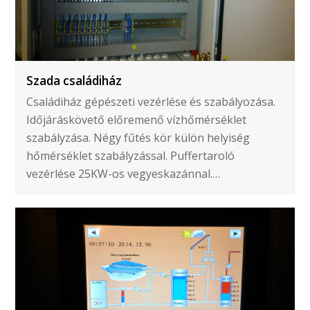
Szada családiház
Családiház gépészeti vezérlése és szabályozása.
Időjáráskövető előremenő vízhőmérséklet
szabályzása. Négy fűtés kör külön helyiség
hőmérséklet szabályzással. Puffertaroló
vezérlése 25KW-os vegyeskazánnal.…