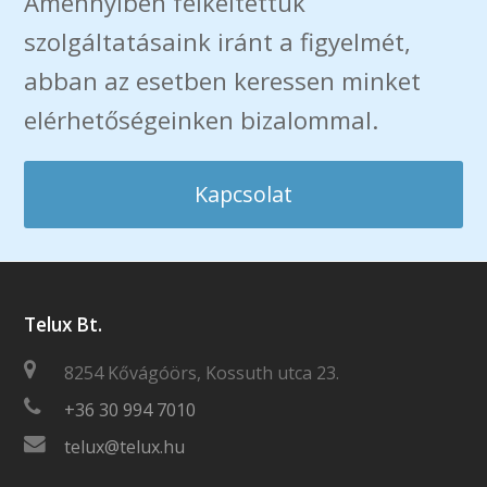
Amennyiben felkeltettük
szolgáltatásaink iránt a figyelmét,
abban az esetben keressen minket
elérhetőségeinken bizalommal.
Kapcsolat
Telux Bt.
8254 Kővágóörs, Kossuth utca 23.
+36 30 994 7010
telux@telux.hu