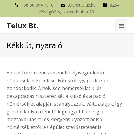
+36 30 994 7010
telux@telux.hu
8254
Kővágóörs, Kossuth utca 23.
Telux Bt.
Ope
Mob
Kékkút, nyaraló
Me
Épület fűtési rendszerének helyiségenkénti
hőmérséklet kezelése. Fűtésről egy gázkazán
gondoskodik. A helyiség hőmérséklet ki és
bekapcsolás hiszterézisét a külső és a padló
hőmérséklet alapján szabályozzuk, változtatjuk. Így
gondoskodva a lehető legnagyobb energia
megtakarításról és kiegyensúlyozott belső
hőmérsékletről. Az épület szellőztetését is