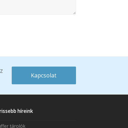
z
Kapcsolat
rissebb híreink
ffer tárolók