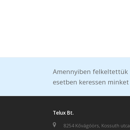
Amennyiben felkeltettük 
esetben keressen minket
Telux Bt.
8254 Kővágóörs, Kossuth utca