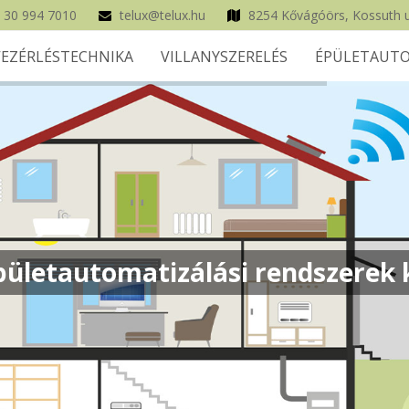
 30 994 7010
telux@telux.hu
8254 Kővágóörs, Kossuth u
VEZÉRLÉSTECHNIKA
VILLANYSZERELÉS
ÉPÜLETAUTO
ületautomatizálási rendszerek k