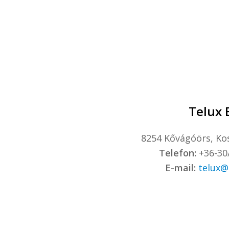
Telux B
8254 Kővágóörs, Kos
Telefon:
+36-30
E-mail:
telux@