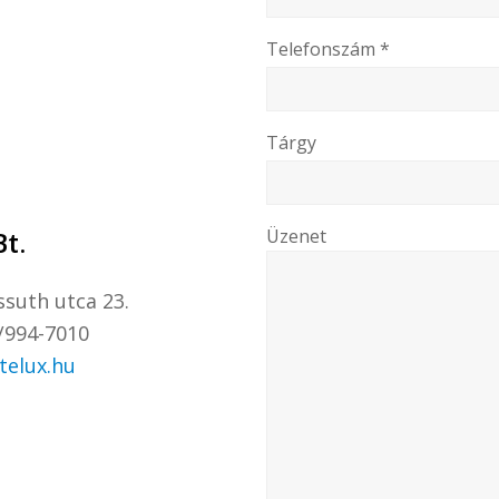
Telefonszám *
Tárgy
t.
Üzenet
suth utca 23.
/994-7010
telux.hu