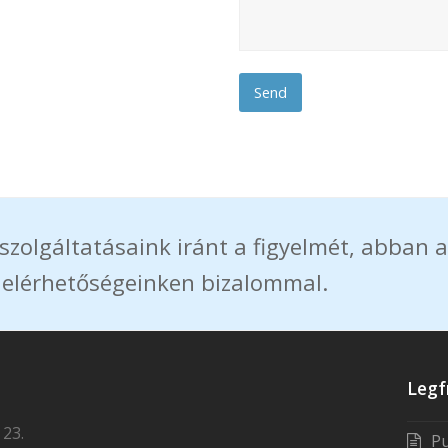
szolgáltatásaink iránt a figyelmét, abban a
 elérhetőségeinken bizalommal.
Legf
 23.
Pu