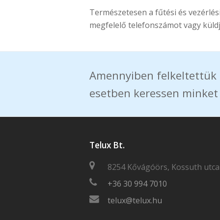
Természetesen a fűtési és vezérlési
megfelelő telefonszámot vagy küldj
Amennyiben felkeltettük 
esetben keressen minket
Telux Bt.
8254 Kővágóörs, Kossuth utca
+36 30 994 7010
telux@telux.hu