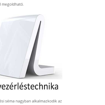
ül megoldható.
rlési séma nagyban alkalmazkodik az