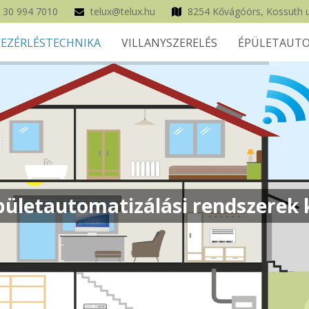
 30 994 7010
telux@telux.hu
8254 Kővágóörs, Kossuth u
VEZÉRLÉSTECHNIKA
VILLANYSZERELÉS
ÉPÜLETAUTO
ületautomatizálási rendszerek k