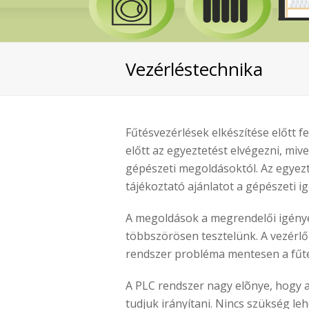
Vezérléstechnika
Fűtésvezérlések elkészítése előtt 
előtt az egyeztetést elvégezni, miv
gépészeti megoldásoktól. Az egyezt
tájékoztató ajánlatot a gépészeti i
A megoldások a megrendelői igények
többszörösen tesztelünk. A vezérlő
rendszer probléma mentesen a fűtés
A PLC rendszer nagy elõnye, hogy a
tudjuk irányítani. Nincs szükség l