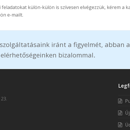
 feladatokat külön-külön is szívesen elvégezzük, kérem a ka
ön e-mailt.
szolgáltatásaink iránt a figyelmét, abban a
 elérhetőségeinken bizalommal.
Legf
 23.
Pu
Új
Üd