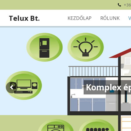
+36
Telux Bt.
KEZDŐLAP
RÓLUNK
Komplex ép