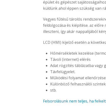
épület és gépészet sajátosságaihoz
küldünk ahol éppen szükség van rá
Vegyes fűtésű tárolós rendszerekné
feldolgozása és kiépítése. az előr
illeszteni, így akár nappalijából ké
LCD (HMI) kijelző esetén a követke
Hőmérsékletek kezelése (termo
Távoli (internet) elérés
Adat rögzítés táblázatba vagy 
Távfelügyelet.
Működési folyamat ellenőrzése
Különböző felhasználói szintek
stb.
Felsorolásunk nem teljes, ha felke