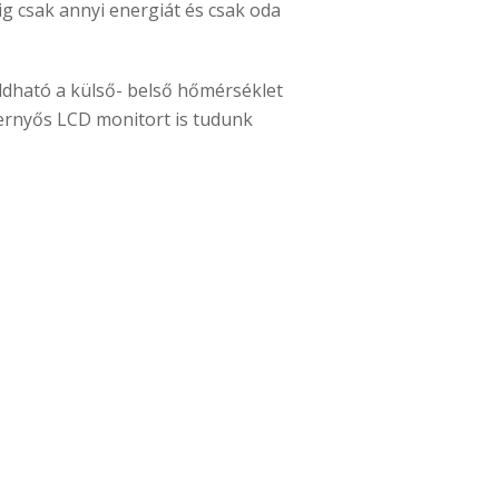
g csak annyi energiát és csak oda
ldható a külső- belső hőmérséklet
pernyős LCD monitort is tudunk