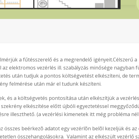
felmérjük a fűtésszerelő és a megrendelő igényeit.Célszerű 
el az elektromos vezérlés ill. szabályzás minősége nagyban f
etés után tudjuk a pontos költségvetést elkészíteni, de te
gény felmérése után már el tudunk készíteni.
, és a költségvetés pontosítása után elkészítjük a vezérl
 szekrény elkészítése előtt újbóli egyeztetéssel meggyőződü
re illeszthető. (a vezérlési kimenetek itt még probléma nél
z összes beérkezõ adatot egy vezérlõn belõl kezeljük és az
ehetetlen összehangolásokra. Valamint az elkészült vezérlő 