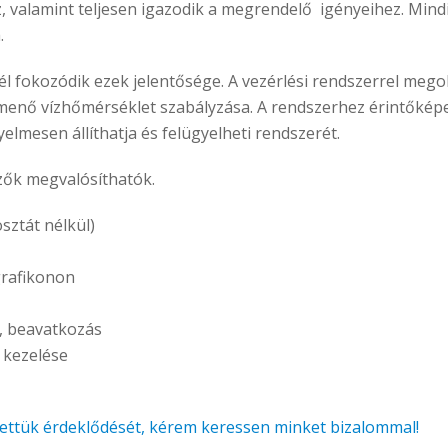
, valamint teljesen igazodik a megrendelő igényeihez. Mindi
.
l fokozódik ezek jelentősége. A vezérlési rendszerrel mego
e menő vízhőmérséklet szabályzása. A rendszerhez érintőké
nyelmesen állíthatja és felügyelheti rendszerét.
zők megvalósíthatók.
sztát nélkül)
grafikonon
, beavatkozás
 kezelése
ltettük érdeklődését, kérem keressen minket bizalommal!