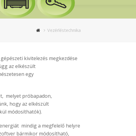
Vezérléstechnika
a gépészeti kivitelezés megkezdése
ügg az elkészült
rmészetesen egy
ést, melyet próbapadon,
nk, hogy az elkészült
kül módosíthatók).
 energiát mindig a megfelelő helyre
szoftver bármikor módosítható,