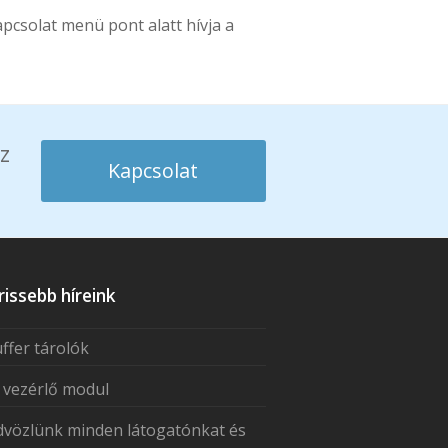
pcsolat menü pont alatt hívja a
z
Kapcsolat
rissebb híreink
ffer tárolók
 vezérlő modul
vözlünk minden látogatónkat és