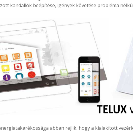
ozott kandallók beépítése, igények követése probléma nélk
nergiatakarékossága abban rejlik, hogy a kialakított vezé