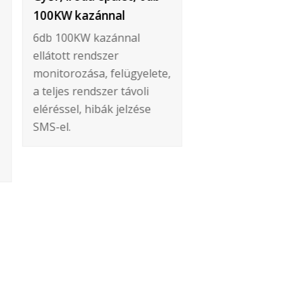
100KW kazánnal
Épület szintenkénti
hőmérséklet
6db 100KW kazánnal
szabályozása, A ren
ellátott rendszer
hőforrása egy 30K
monitorozása, felügyelete,
vízteres kandalló é
a teljes rendszer távoli
BOSCH gázkazán. A
eléréssel, hibák jelzése
kandallót és a vele
SMS-el.
párhuzamosan kötö
puffertároló kezelés
valamint a gázkazá
off vezérlését vége