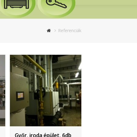
Referenciák
Győr, iroda épület, 6db
Ábrahámhegy nyar