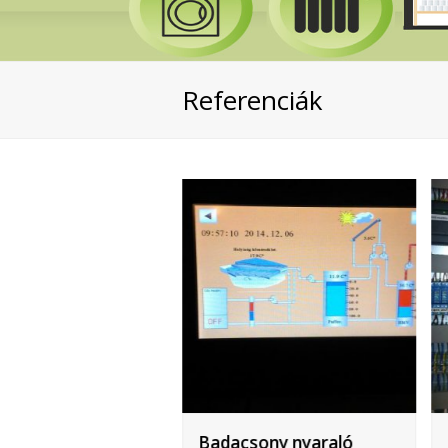
Referenciák
t, nyaraló
Badacsony nyaraló