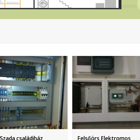
Szada családiház
Felsőörs Elektromos