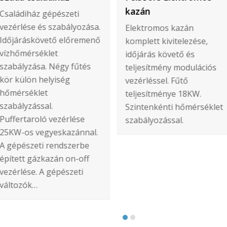
kazán
Családiház gépészeti
vezérlése és szabályozása.
Elektromos kazán
Időjáráskövető előremenő
komplett kivitelezése,
vízhőmérséklet
időjárás követő és
szabályzása. Négy fűtés
teljesítmény modulációs
kör külön helyiség
vezérléssel. Fűtő
hőmérséklet
teljesítménye 18KW.
szabályzással.
Szintenkénti hőmérséklet
Puffertaroló vezérlése
szabályozással.
25KW-os vegyeskazánnal.
A gépészeti rendszerbe
épített gázkazán on-off
vezérlése. A gépészeti
változók…