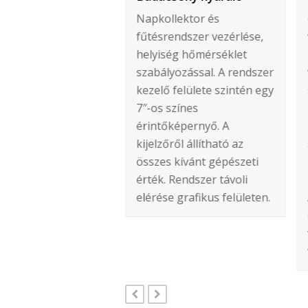
 fűtési
Napkollektor és
zerének
fűtésrendszer vezérlése,
égenkénti
helyiség hőmérséklet
éklet kezelése.
szabályozással. A rendszer
ől egy gázkazán
kezelő felülete szintén egy
kodik. A helyiség
7″-os színes
éklet ki és
érintőképernyő. A
solás hiszterézisét
kijelzőről állítható az
ő és a padló
összes kívánt gépészeti
éklet alapján
érték. Rendszer távoli
yozzuk, változtatjuk.
elérése grafikus felületen.
ndoskodva a
…