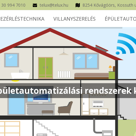
 30 994 7010
telux@telux.hu
8254 Kővágóörs, Kossuth u
VEZÉRLÉSTECHNIKA
VILLANYSZERELÉS
ÉPÜLETAUTO
ületautomatizálási rendszerek k