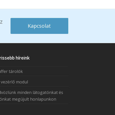
z
Kapcsolat
rissebb híreink
ffer tárolók
 vezérlő modul
vözlünk minden látogatónkat és
sónkat megújult honlapunkon