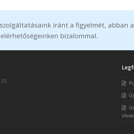
szolgáltatásaink iránt a figyelmét, abban a
 elérhetőségeinken bizalommal.
Legf
 23.
Pu
Új
Üd
olva