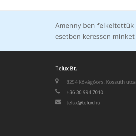
Amennyiben felkeltettük 
esetben keressen minket
Telux Bt.
8254 Kővágóörs, Kossuth utca
+36 30 994 7010
telux@telux.hu